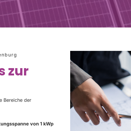
enburg
s zur
e Bereiche der
istungsspanne von 1 kWp