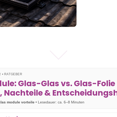
 • RATGEBER
le: Glas-Glas vs. Glas-Folie
e, Nachteile & Entscheidungsh
glas module vorteile
• Lesedauer: ca. 6–8 Minuten