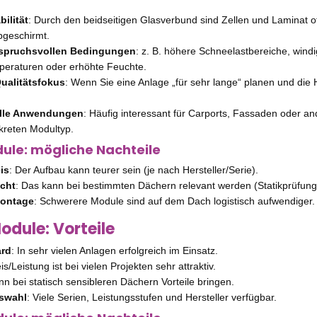
ilität
: Durch den beidseitigen Glasverbund sind Zellen und Laminat o
bgeschirmt.
nspruchsvollen Bedingungen
: z. B. höhere Schneelastbereiche, windi
eraturen oder erhöhte Feuchte.
Qualitätsfokus
: Wenn Sie eine Anlage „für sehr lange“ planen und die H
elle Anwendungen
: Häufig interessant für Carports, Fassaden oder a
reten Modultyp.
ule: mögliche Nachteile
is
: Der Aufbau kann teurer sein (je nach Hersteller/Serie).
cht
: Das kann bei bestimmten Dächern relevant werden (Statikprüfung 
ontage
: Schwerere Module sind auf dem Dach logistisch aufwendiger.
odule: Vorteile
ard
: In sehr vielen Anlagen erfolgreich im Einsatz.
eis/Leistung ist bei vielen Projekten sehr attraktiv.
nn bei statisch sensibleren Dächern Vorteile bringen.
swahl
: Viele Serien, Leistungsstufen und Hersteller verfügbar.