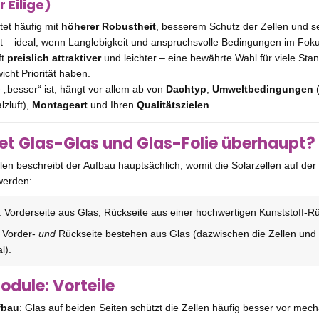
r Eilige)
et häufig mit
höherer Robustheit
, besserem Schutz der Zellen und s
tät – ideal, wenn Langlebigkeit und anspruchsvolle Bedingungen im Fok
ft
preislich attraktiver
und leichter – eine bewährte Wahl für viele St
cht Priorität haben.
 „besser“ ist, hängt vor allem ab von
Dachtyp
,
Umweltbedingungen
(
zluft),
Montageart
und Ihren
Qualitätszielen
.
t Glas-Glas und Glas-Folie überhaupt?
en beschreibt der Aufbau hauptsächlich, womit die Solarzellen auf der
werden:
: Vorderseite aus Glas, Rückseite aus einer hochwertigen Kunststoff-Rü
: Vorder-
und
Rückseite bestehen aus Glas (dazwischen die Zellen und
l).
odule: Vorteile
fbau
: Glas auf beiden Seiten schützt die Zellen häufig besser vor mec