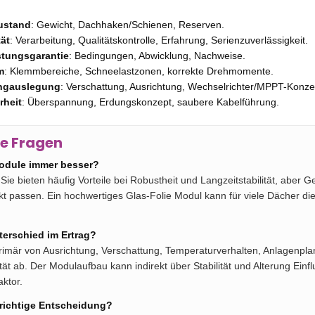
ustand
: Gewicht, Dachhaken/Schienen, Reserven.
tät
: Verarbeitung, Qualitätskontrolle, Erfahrung, Serienzuverlässigkeit.
stungsgarantie
: Bedingungen, Abwicklung, Nachweise.
m
: Klemmbereiche, Schneelastzonen, korrekte Drehmomente.
ingauslegung
: Verschattung, Ausrichtung, Wechselrichter/MPPT-Konze
rheit
: Überspannung, Erdungskonzept, saubere Kabelführung.
ge Fragen
odule immer besser?
Sie bieten häufig Vorteile bei Robustheit und Langzeitstabilität, aber 
 passen. Ein hochwertiges Glas-Folie Modul kann für viele Dächer di
terschied im Ertrag?
rimär von Ausrichtung, Verschattung, Temperaturverhalten, Anlagenpl
t ab. Der Modulaufbau kann indirekt über Stabilität und Alterung Einfl
aktor.
e richtige Entscheidung?