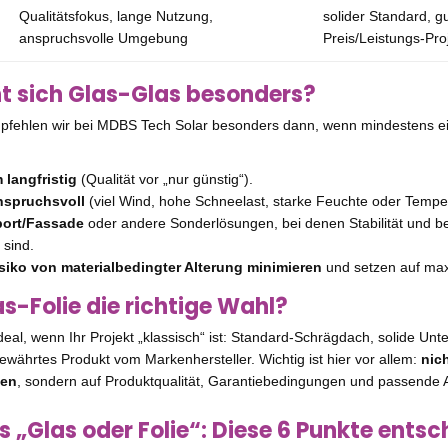
Qualitätsfokus, lange Nutzung,
solider Standard, g
anspruchsvolle Umgebung
Preis/Leistungs-Pro
nt sich Glas-Glas besonders?
fehlen wir bei MDBS Tech Solar besonders dann, wenn mindestens ei
 langfristig
(Qualität vor „nur günstig“).
anspruchsvoll
(viel Wind, hohe Schneelast, starke Feuchte oder Tempe
port/Fassade
oder andere Sonderlösungen, bei denen Stabilität und be
 sind.
siko von materialbedingter Alterung minimieren
und setzen auf max
s-Folie die richtige Wahl?
ideal, wenn Ihr Projekt „klassisch“ ist: Standard-Schrägdach, solide Unt
ewährtes Produkt vom Markenhersteller. Wichtig ist hier vor allem:
nic
den
, sondern auf Produktqualität, Garantiebedingungen und passende 
s „Glas oder Folie“: Diese 6 Punkte entsc