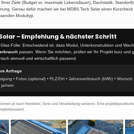
Ihrer Ziele (Budget vs. maximale Lebensdauer), Dachstatik, Standor
anung. Genau dafür machen wir bei MDBS Tech Solar einen Kurzcheck 
ssenden Modultyp.
olar – Empfehlung & nächster Schritt
Glas-Folie: Entscheidend ist, dass Modul, Unterkonstruktion und Wech
erbrauch
passen. Wenn Sie möchten, prüfen wir Ihr Projekt kurz und 
isch sinnvoll und wirtschaftlich passend.
hre Anfrage
igung • Fotos (optional) • PLZ/Ort • Jahresverbrauch (kWh) • Wunsch:
 ja/nein
önnen je nach Hersteller, Serie und Verarbeitung variieren. Eine projektspezifisc
empfehlenswert.