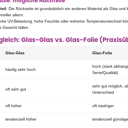
dule: mögliche Nachteile
teil
: Die Rückseite ist grundsätzlich ein anderes Material als Glas und
neller altern.
tarke UV-Belastung, hohe Feuchte oder extreme Temperaturwechsel k
s Gewicht fallen.
gleich: Glas-Glas vs. Glas-Folie (Praxisü
Glas-Glas
Glas-Folie
hoch (stark abhäng
häufig sehr hoch
Serie/Qualität)
sehr gut möglich, ab
oft sehr gut
Unterschied
oft höher
oft niedriger
tendenziell höher
tendenziell günstige